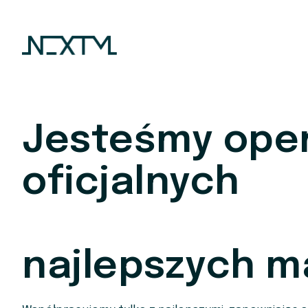
Skip
to
content
Jesteśmy ope
oficjalnych
sk
internetowyc
najlepszych m