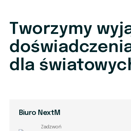
Tworzymy wyj
doświadczeni
dla światowyc
Biuro NextM
Zadzwoń