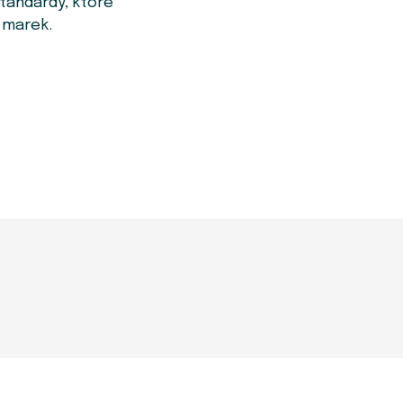
tandardy, które
 marek.